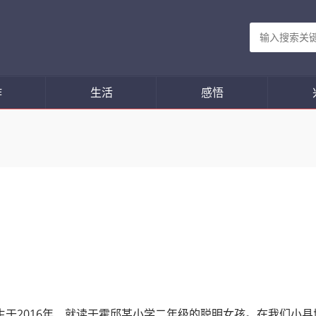
作
生活
感悟
于2016年、就读于霍邱某小学二年级的聪明女孩。在我们小县