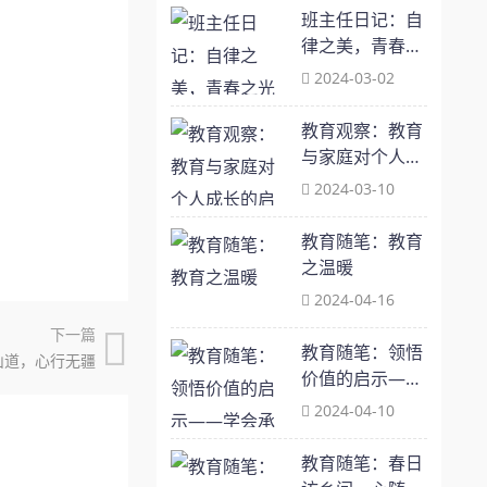
班主任日记：自
律之美，青春之
光
2024-03-02
教育观察：教育
与家庭对个人成
长的启示 ——初
2024-03-10
步认识一本书
《你当像鸟飞往
教育随笔：教育
你的山》
之温暖
2024-04-16
下一篇
教育随笔：领悟
山道，心行无疆
价值的启示——
学会承担责任
2024-04-10
教育随笔：春日