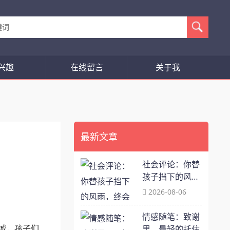
兴趣
在线留言
关于我
最新文章
社会评论：你替
孩子挡下的风
雨，终会化作他
2026-08-06
往后余生的滂沱
情感随笔：致谢
城，孩子们
里，最轻的托住