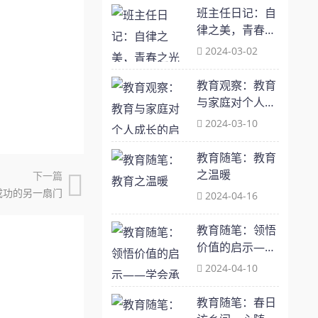
班主任日记：自
律之美，青春之
光
2024-03-02
教育观察：教育
与家庭对个人成
长的启示 ——初
2024-03-10
步认识一本书
《你当像鸟飞往
教育随笔：教育
你的山》
之温暖
下一篇
成功的另一扇门
2024-04-16
教育随笔：领悟
价值的启示——
学会承担责任
2024-04-10
教育随笔：春日