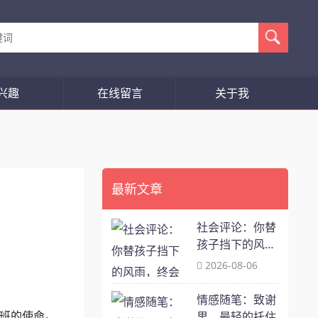
兴趣
在线留言
关于我
最新文章
社会评论：你替
孩子挡下的风
雨，终会化作他
2026-08-06
往后余生的滂沱
情感随笔：致谢
值班的使命。
里，最轻的托住