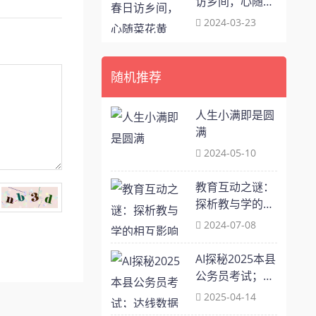
访乡间，心随菜
花黄
2024-03-23
随机推荐
人生小满即是圆
满
2024-05-10
教育互动之谜：
探析教与学的相
互影响
2024-07-08
AI探秘2025本县
公务员考试；达
线数据剖析及考
2025-04-14
生通关指导