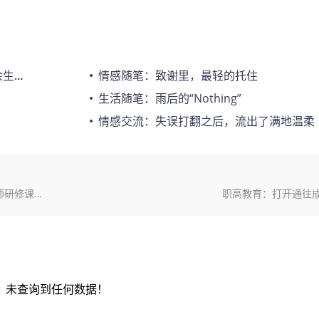
滂沱
情感随笔：致谢里，最轻的托住
生活随笔：雨后的“Nothing”
情感交流：失误打翻之后，流出了满地温柔
教育观察：铸就专业精神，共筑教育梦想——2024年寒假教师研修课程全面升级
职高教育：打开通往
未查询到任何数据！