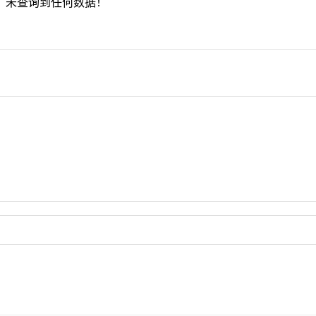
未查询到任何数据！