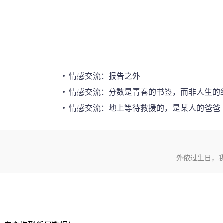
情感交流：报告之外
情感交流：分数是青春的书签，而非人生的
情感交流：地上等待救援的，是某人的爸爸
外侬过生日，