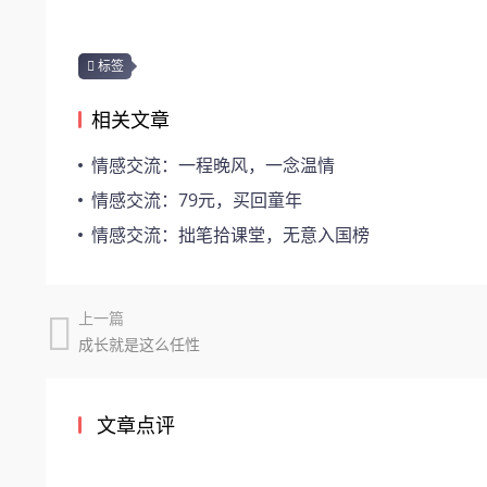
标签
相关文章
情感交流：一程晚风，一念温情
情感交流：79元，买回童年
情感交流：拙笔拾课堂，无意入国榜
上一篇
成长就是这么任性
文章点评