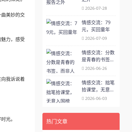
2026-07-28
一曲美妙的交
情感交流：79
元，买回童年
2026-07-09
的魅力，感受
情感交流：分数
是青春的书签，
而非人生的终局
2026-06-26
在向我诉说着
情感交流：拙笔
拾课堂，无意入
国榜
2026-06-03
好时光。
热门文章