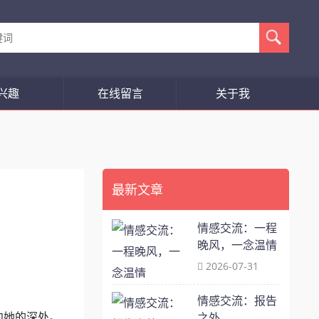
兴趣
在线留言
关于我
最新文章
情感交流：一程
晚风，一念温情
2026-07-31
情感交流：报告
向她的深处。
之外